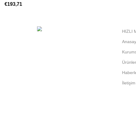
€
193,71
HIZLI
Anasay
ARCOLD olarak, yılların getirdiği
tecrübe ve bilgi birikimiyle soğutma
Kurums
ekipmanları yedek parça sektöründe
Ürünle
güvenilir ve kaliteli hizmet sunmanın
Haberl
gururunu yaşıyoruz.
İletişim