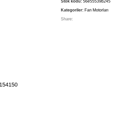
Stok kodu:
56e55539b245
Kategoriler:
Fan Motorları
Share:
 154150