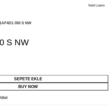
Teklif Listem
1AF4D1-350 S NW
0 S NW
SEPETE EKLE
BUY NOW
list