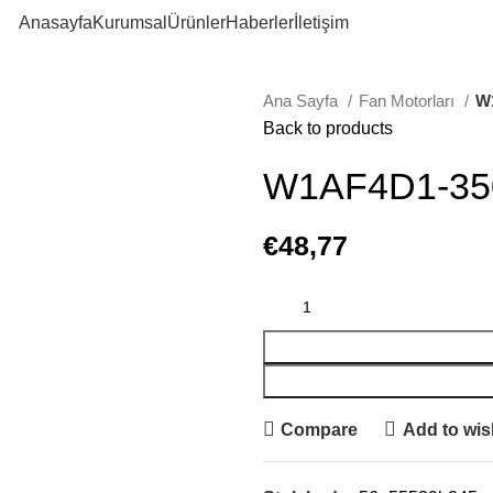
Anasayfa
Kurumsal
Ürünler
Haberler
İletişim
Ana Sayfa
Fan Motorları
W
Back to products
W1AF4D1-35
€
48,77
Compare
Add to wish