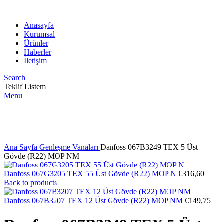
Anasayfa
Kurumsal
Ürünler
Haberler
İletişim
Search
Teklif Listem
Menu
Click to enlarge
Ana Sayfa
Genleşme Vanaları
Danfoss 067B3249 TEX 5 Üst
Gövde (R22) MOP NM
Danfoss 067G3205 TEX 55 Üst Gövde (R22) MOP N
€
316,60
Back to products
Danfoss 067B3207 TEX 12 Üst Gövde (R22) MOP NM
€
149,75