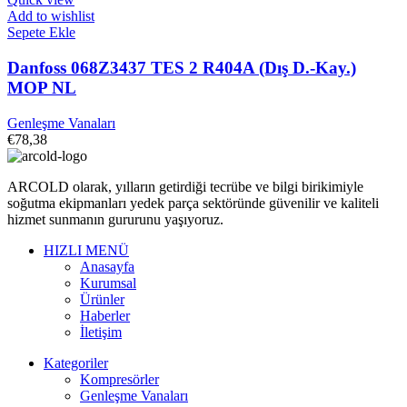
Add to wishlist
Sepete Ekle
Danfoss 068Z3437 TES 2 R404A (Dış D.-Kay.)
MOP NL
Genleşme Vanaları
€
78,38
ARCOLD olarak, yılların getirdiği tecrübe ve bilgi birikimiyle
soğutma ekipmanları yedek parça sektöründe güvenilir ve kaliteli
hizmet sunmanın gururunu yaşıyoruz.
HIZLI MENÜ
Anasayfa
Kurumsal
Ürünler
Haberler
İletişim
Kategoriler
Kompresörler
Genleşme Vanaları