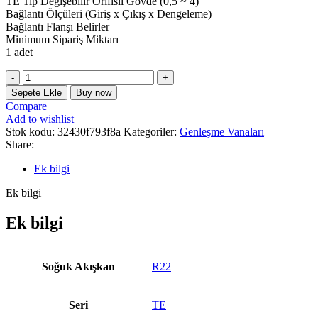
TE Tip Değişebilir Orifisli Gövde (0,5 ~ 4)
Bağlantı Ölçüleri (Giriş x Çıkış x Dengeleme)
Bağlantı Flanşı Belirler
Minimum Sipariş Miktarı
1 adet
Danfoss
067B3249
Sepete Ekle
Buy now
TEX
Compare
5
Add to wishlist
Üst
Stok kodu:
32430f793f8a
Kategoriler:
Genleşme Vanaları
Gövde
Share:
(R22)
MOP
Ek bilgi
NM
adet
Ek bilgi
Ek bilgi
Soğuk Akışkan
R22
Seri
TE