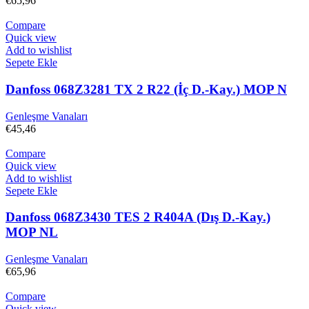
€
65,96
Compare
Quick view
Add to wishlist
Sepete Ekle
Danfoss 068Z3281 TX 2 R22 (İç D.-Kay.) MOP N
Genleşme Vanaları
€
45,46
Compare
Quick view
Add to wishlist
Sepete Ekle
Danfoss 068Z3430 TES 2 R404A (Dış D.-Kay.)
MOP NL
Genleşme Vanaları
€
65,96
Compare
Quick view