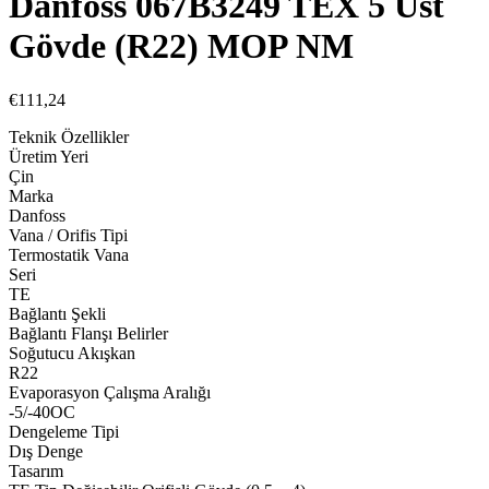
Danfoss 067B3249 TEX 5 Üst
Gövde (R22) MOP NM
€
111,24
Teknik Özellikler
Üretim Yeri
Çin
Marka
Danfoss
Vana / Orifis Tipi
Termostatik Vana
Seri
TE
Bağlantı Şekli
Bağlantı Flanşı Belirler
Soğutucu Akışkan
R22
Evaporasyon Çalışma Aralığı
-5/-40OC
Dengeleme Tipi
Dış Denge
Tasarım